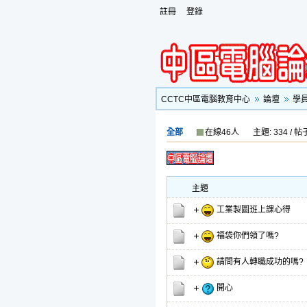
註冊
登錄
CCTC中區電腦教育中心
論壇
學
全部
在線46人
主題: 334 / 帖子
主題
工業製圖班上課心得
福袋你們領了嗎?
請問有人轉職成功的嗎?
開心