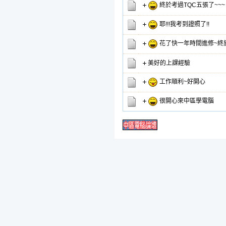
終於考過TQC五張了~~~
耶!!!我考到證照了!!
花了快一年時間進修~終
美好的上課經驗
工作順利~好開心
很開心來中區學電腦