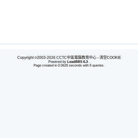
Copyright
2003-2026 CCTC中區電腦教育中心 -
清空COOKIE
©
Powered by
LeadBBS 6.3
.
Page created in 0.0625 seconds with 5 queries.