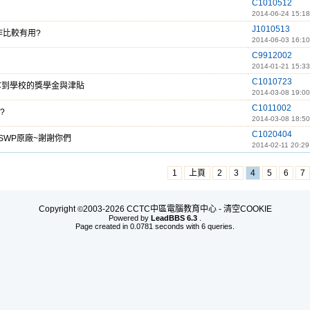
C1010512
2014-06-24 15:18
J1010513
作比較有用?
2014-06-03 16:10
C9912002
2014-01-21 15:33
C1010723
拿到學校的獎學金與津貼
2014-03-08 19:00
C1011002
?
2014-03-08 18:50
C1020404
SWP原廠~謝謝你們
2014-02-11 20:29
1
上頁
2
3
4
5
6
7
Copyright
2003-2026 CCTC中區電腦教育中心 -
清空COOKIE
©
Powered by
LeadBBS 6.3
.
Page created in 0.0781 seconds with 6 queries.