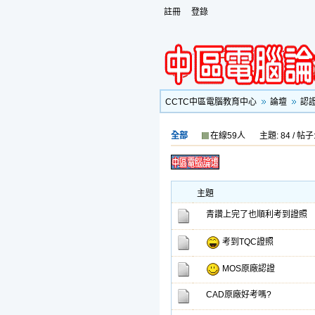
註冊
登錄
CCTC中區電腦教育中心
論壇
認
全部
在線59人
主題: 84 / 帖子:
主題
青讚上完了也順利考到證照
考到TQC證照
MOS原廠認證
CAD原廠好考嗎?