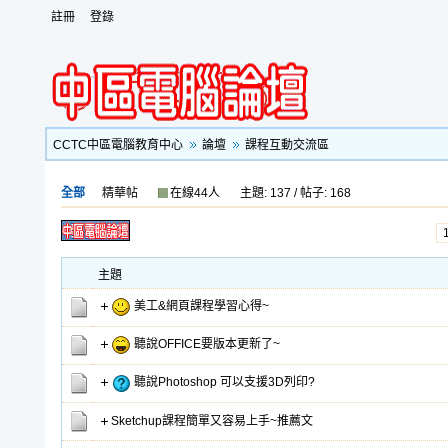
註冊
登錄
CCTC中區電腦教育中心
論壇
課程互動交流區
全部
精華帖
在線44人
主題: 137 / 帖子: 168
主題
美工&網頁課程學習心得~
聽說OFFICE要版本更新了~
聽說Photoshop 可以支援3D列印?
Sketchup課程簡單又容易上手~推薦文