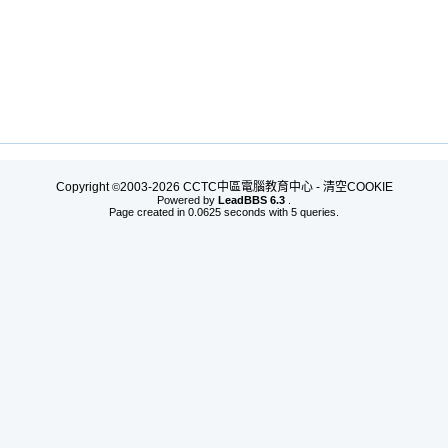
Copyright
2003-2026 CCTC中區電腦教育中心 -
清空COOKIE
©
Powered by
LeadBBS 6.3
.
Page created in 0.0625 seconds with 5 queries.