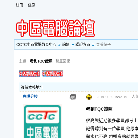
註冊
登錄
CCTC中區電腦教育中心
論壇
認證專區
查看帖子
主題：
考到TQC證照
暫無回復
複製本帖地址
鹿港分校
人氣
2015-11-30 15:46:19
考到TQC證照
很高興近期很多學員都考上
記得聽到有一位學員 他原
薪水也不高 想賺多點就要