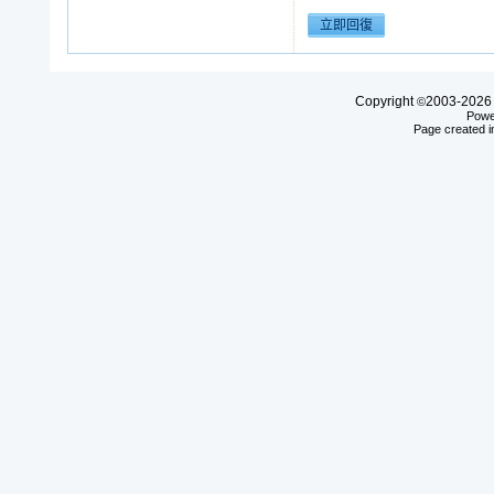
Copyright
2003-20
©
Powe
Page created i