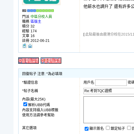
他薪水也調升了 還有許多
門派
中區分校人員
職務
區版主
積分
32
經驗
174
[
此貼最後由鹿港分校在2015/11/3
文章
16
註冊
2012-06-21
回復帖子 注意: *為必填項
*驗證信息
用戶名
密
*帖子名稱
內容(最大25K)
解析UBB代碼
內容支持插入UBB標籤
使用方法請參考幫助
其它選項
顯示簽名
鎖定帖子