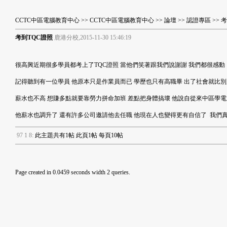
CCTC中區電腦教育中心
>>
CCTC中區電腦教育中心
>>
論壇
>>
認證專區
>> 
考到TQC證照
鹿港分校,2015-11-30 15:46:19
很高興近期很多學員都考上了TQC證照 當他們笑著跟我們說謝謝 我們都很感動
記得聽到有一位學員 他原本只是作業員而已 學歷也只有高職畢 出了社會就比
薪水也不高 想賺多點就要靠勞力拼命加班 差點把身體搞壞 他說自從來中區學
他薪水也調升了 還有許多公司邀請他去任職 他現在人也變得更有自信了 我們
9
7
1
8
:
此主題共有1帖 此頁1帖 每頁10帖
Page created in 0.0459 seconds width 2 queries.