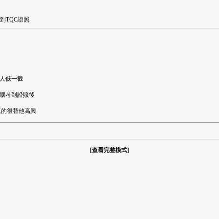
考到TQC證照
別人低一截
電腦考到證照後
真的很替他高興
[
查看完整模式
]