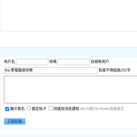
用戶名
密碼
註冊新用戶
長度不得超過255字
顯示簽名
鎖定帖子
回復短消息通知
Alt+S或Ctrl+Enter快速提交