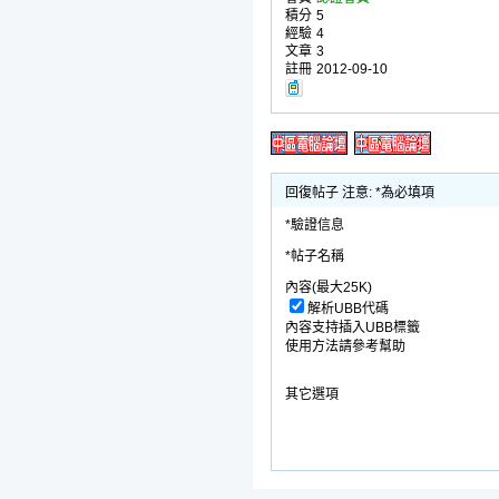
積分
5
經驗
4
文章
3
註冊
2012-09-10
回復帖子 注意: *為必填項
*驗證信息
*帖子名稱
內容(最大25K)
解析UBB代碼
內容支持插入UBB標籤
使用方法請參考幫助
其它選項