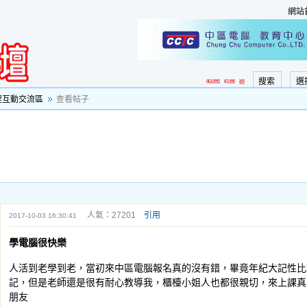
網站
搜索
選
程互動交流區
查看帖子
人氣：27201
引用
2017-10-03 16:30:41
學電腦很快樂
人活到老學到老，當初來中區電腦報名真的沒有錯，畢竟年紀大記性比
記，但是老師還是很有耐心教導我，櫃檯小姐人也都很親切，來上課真
朋友