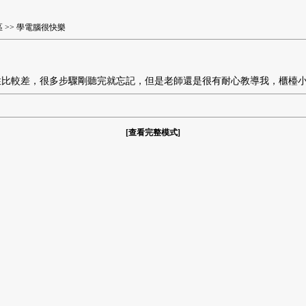
區
>> 學電腦很快樂
性比較差，很多步驟剛聽完就忘記，但是老師還是很有耐心教導我，櫃檯
[
查看完整模式
]