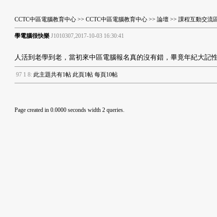
CCTC中區電腦教育中心
>>
CCTC中區電腦教育中心
>>
論壇
>>
課程互動交流
學電腦很快樂
J1010307,2017-10-03 16:30:41
人活到老學到老，當初來中區電腦報名真的沒有錯，畢竟年紀大記
9
7
1
8
:
此主題共有1帖 此頁1帖 每頁10帖
Page created in 0.0000 seconds width 2 queries.