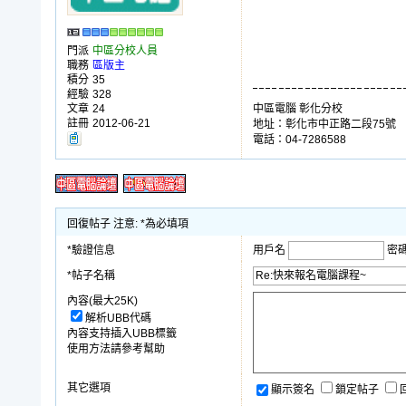
門派
中區分校人員
職務
區版主
積分
35
經驗
328
文章
24
中區電腦 彰化分校
註冊
2012-06-21
地址：彰化市中正路二段75號
電話：04-7286588
回復帖子 注意: *為必填項
*驗證信息
用戶名
密
*帖子名稱
內容(最大25K)
解析UBB代碼
內容支持插入UBB標籤
使用方法請參考幫助
其它選項
顯示簽名
鎖定帖子