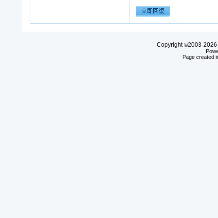
Copyright
2003-20
©
Powe
Page created i