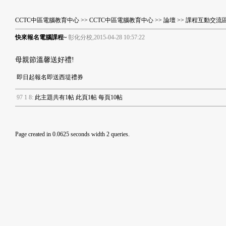
CCTC中區電腦教育中心
>>
CCTC中區電腦教育中心
>>
論壇
>>
課程互動交流
快來報名電腦課程~
彰化分校,2015-04-28 10:57:22
母親節溫馨送好禮!
即日起報名即送西堤禮券
9
7
1
8
:
此主題共有1帖 此頁1帖 每頁10帖
Page created in 0.0625 seconds width 2 queries.