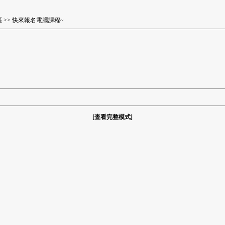
區
>> 快來報名電腦課程~
[
查看完整模式
]