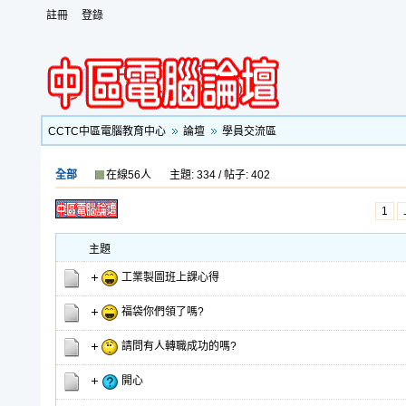
註冊
登錄
CCTC中區電腦教育中心
論壇
學員交流區
全部
在線56人
主題: 334 / 帖子: 402
1
主題
工業製圖班上課心得
福袋你們領了嗎?
請問有人轉職成功的嗎?
開心