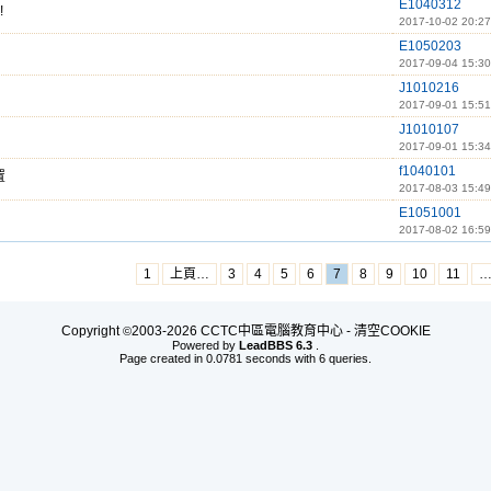
E1040312
!
2017-10-02 20:27
E1050203
2017-09-04 15:30
J1010216
2017-09-01 15:51
J1010107
2017-09-01 15:34
f1040101
置
2017-08-03 15:49
E1051001
2017-08-02 16:59
1
上頁…
3
4
5
6
7
8
9
10
11
Copyright
2003-2026 CCTC中區電腦教育中心 -
清空COOKIE
©
Powered by
LeadBBS 6.3
.
Page created in 0.0781 seconds with 6 queries.