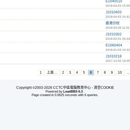
E1040510
2018-04-03 15:50
J1010403
2018-04-03 14:41
鹿港分校
2018-03-08 11:51
J1010302
2018-02-01 20:24
E1060404
2018-01-03 10:32
J1010218
2017-12-02 19:05
1
上頁…
2
3
4
5
6
7
8
9
10
Copyright
2003-2026 CCTC中區電腦教育中心 -
清空COOKIE
©
Powered by
LeadBBS 6.3
.
Page created in 0.0625 seconds with 6 queries.