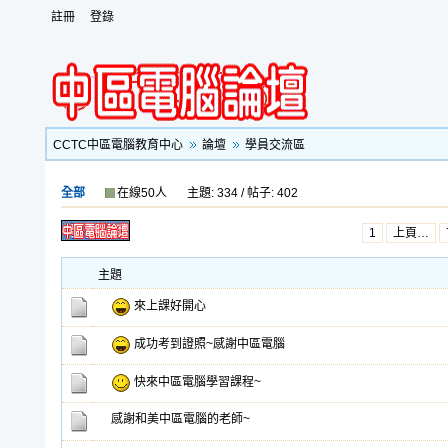
註冊
登錄
CCTC中區電腦教育中心
論壇
學員交流區
全部
在線50人
主題: 334 / 帖子: 402
1
上頁…
主題
來上課好開心
成功考到證照~感謝中區電腦
快來中區電腦學習課程~
感謝和美中區電腦的老師~