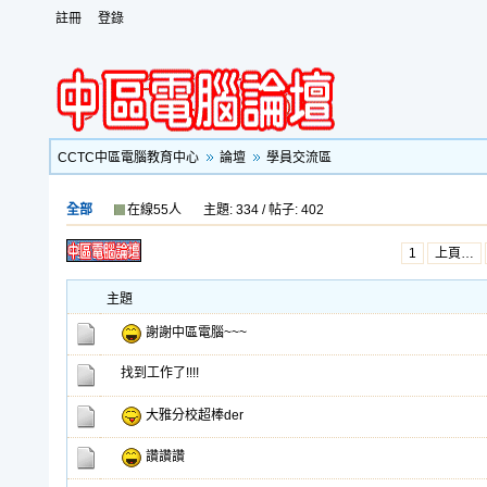
註冊
登錄
CCTC中區電腦教育中心
論壇
學員交流區
全部
在線55人
主題: 334 / 帖子: 402
1
上頁…
主題
謝謝中區電腦~~~
找到工作了!!!!
大雅分校超棒der
讚讚讚