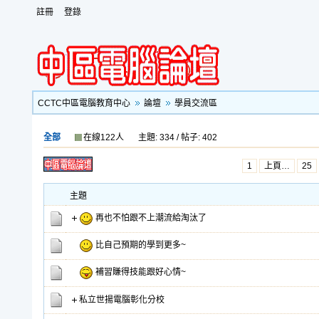
註冊
登錄
CCTC中區電腦教育中心
論壇
學員交流區
全部
在線122人
主題: 334 / 帖子: 402
1
上頁…
25
主題
再也不怕跟不上潮流給淘汰了
比自己預期的學到更多~
補習賺得技能跟好心情~
私立世揚電腦彰化分校