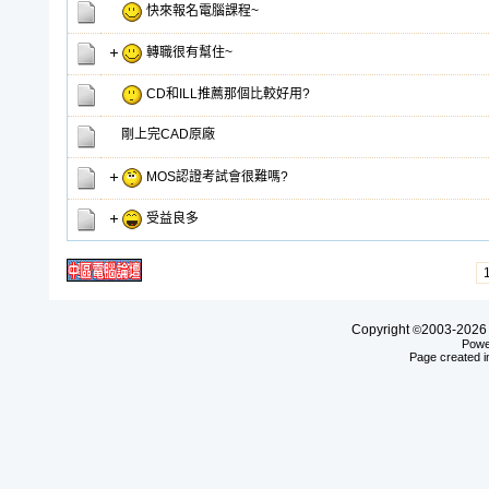
快來報名電腦課程~
轉職很有幫住~
CD和ILL推薦那個比較好用?
剛上完CAD原廠
MOS認證考試會很難嗎?
受益良多
Copyright
2003-20
©
Powe
Page created i