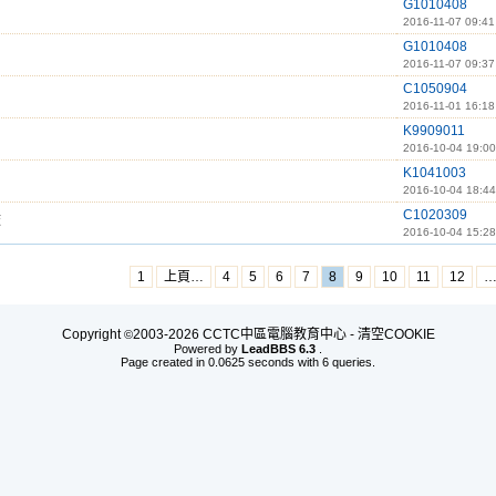
G1010408
2016-11-07 09:41
G1010408
2016-11-07 09:37
C1050904
2016-11-01 16:18
K9909011
2016-10-04 19:00
K1041003
2016-10-04 18:44
C1020309
校
2016-10-04 15:28
1
上頁…
4
5
6
7
8
9
10
11
12
Copyright
2003-2026 CCTC中區電腦教育中心 -
清空COOKIE
©
Powered by
LeadBBS 6.3
.
Page created in 0.0625 seconds with 6 queries.