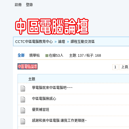
註冊
登錄
CCTC中區電腦教育中心
論壇
課程互動交流區
全部
精華帖
在線53人
主題: 137 / 帖子: 168
1
上頁
主題
學電腦就來中區電腦吧~~~
中區電腦揪感心
優質補習班
感謝和美中區電腦 讓我工作更順遂~