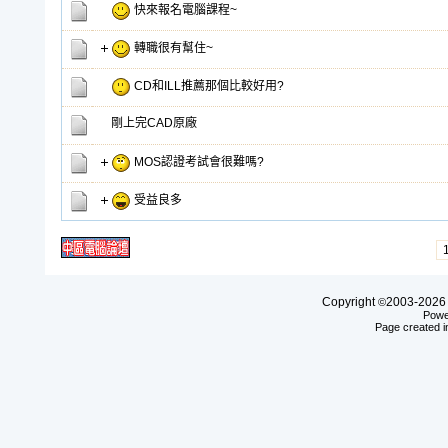
快來報名電腦課程~
轉職很有幫住~
CD和ILL推薦那個比較好用?
剛上完CAD原廠
MOS認證考試會很難嗎?
受益良多
Copyright
2003-20
©
Powe
Page created i