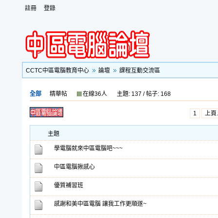
註冊
登錄
CCTC中區電腦教育中心
論壇
課程互動交流區
全部
精華帖
在線36人
主題: 137 / 帖子: 168
1
上頁
主題
學電腦就來中區電腦吧~~~
中區電腦揪感心
優質補習班
感謝和美中區電腦 讓我工作更順遂~