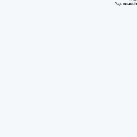
Powe
Page created i