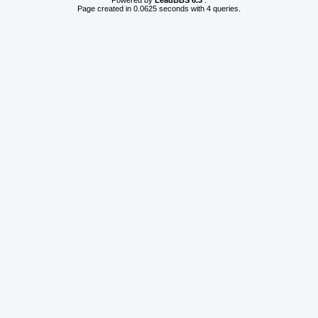
Powered by
LeadBBS 6.3
.
Page created in 0.0625 seconds with 4 queries.