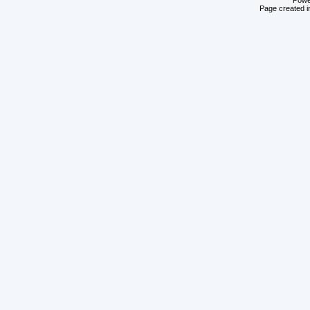
Powe
Page created i