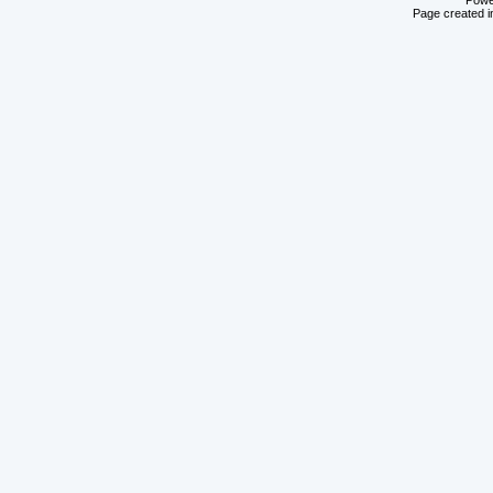
Powe
Page created i