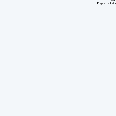
Powe
Page created i