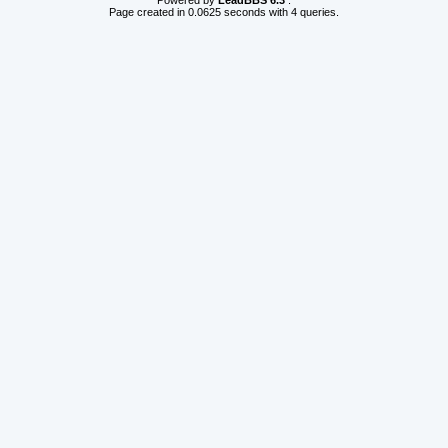
Powered by
LeadBBS 6.3
.
Page created in 0.0625 seconds with 4 queries.