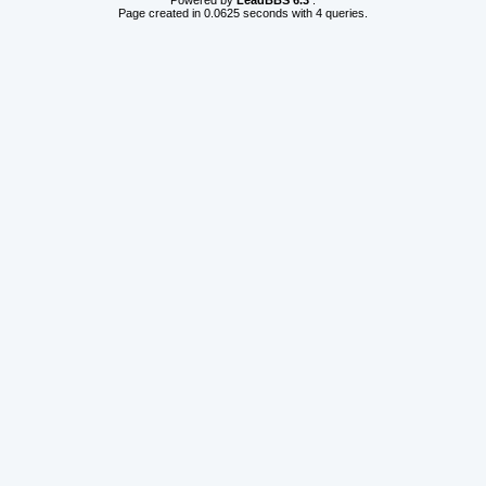
Powered by
LeadBBS 6.3
.
Page created in 0.0625 seconds with 4 queries.