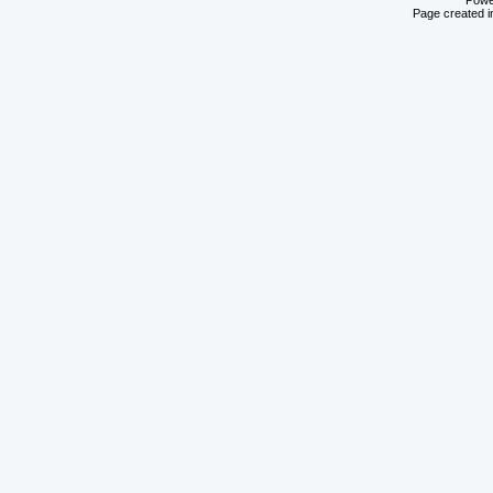
Powe
Page created i