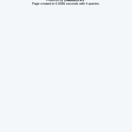
Powered by
LeadBBS 6.3
.
Page created in 0.0586 seconds with 4 queries.