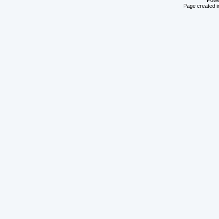
Powe
Page created i