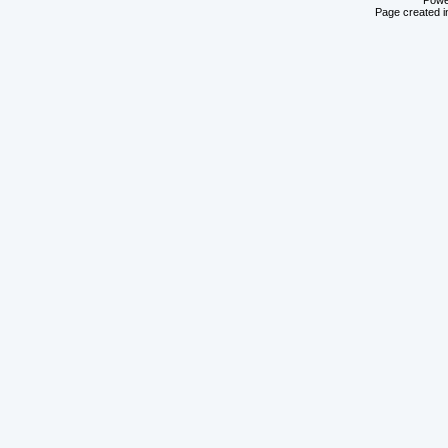
Powe
Page created i