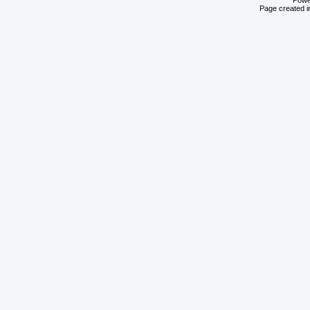
Powe
Page created i