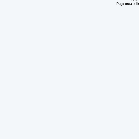
Powe
Page created i