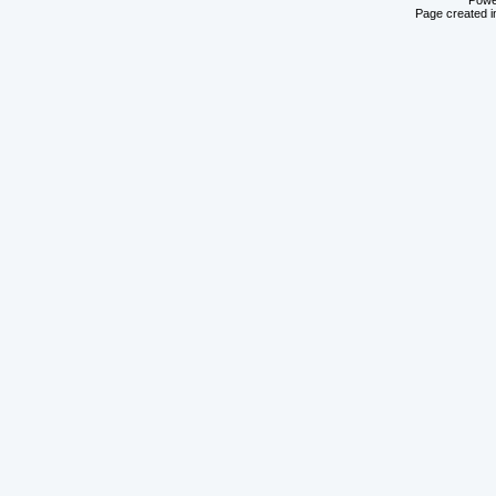
Powe
Page created i