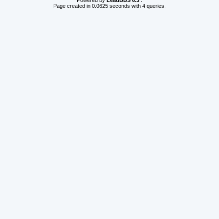
Powered by
LeadBBS 6.3
.
Page created in 0.0625 seconds with 4 queries.