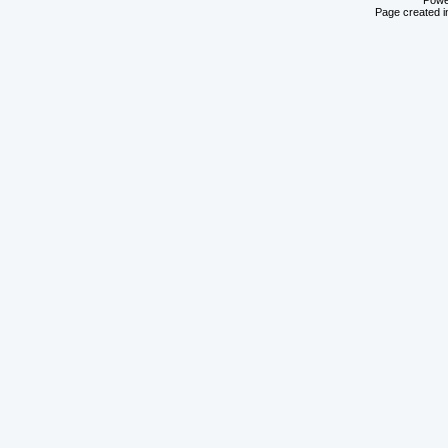
Powe
Page created i