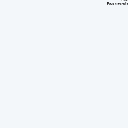
Powe
Page created i