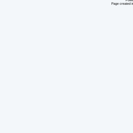
Powe
Page created i