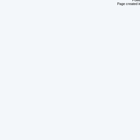
Powe
Page created i