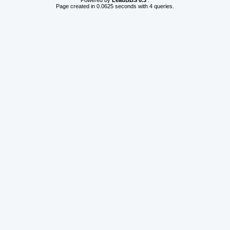
Powered by
LeadBBS 6.3
.
Page created in 0.0625 seconds with 4 queries.