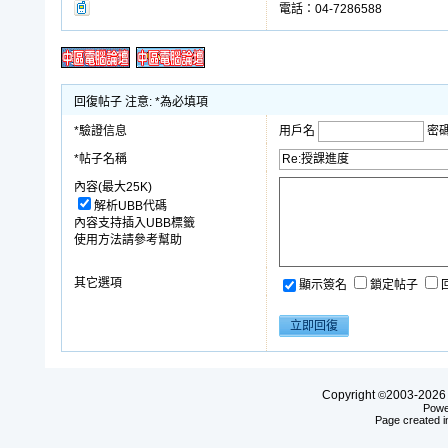
電話：04-7286588
回復帖子 注意: *為必填項
*驗證信息
用戶名
密
*帖子名稱
內容(最大25K)
解析UBB代碼
內容支持插入UBB標籤
使用方法請參考幫助
其它選項
顯示簽名
鎖定帖子
Copyright
2003-20
©
Powe
Page created i