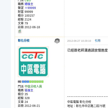
門派
CEO
職務
總版主
聲望
＋99999
財富
99999
積分
100157
經驗
2124
文章
79
註冊
2012-06-18
彰化分校
引用
2012-06-27 10:29:10
已經跟老師溝通請放慢進度
門派
中區分校人員
職務
區版主
積分
35
經驗
328
文章
24
中區電腦 彰化分校
註冊
2012-06-21
地址：彰化市中正路二段75號