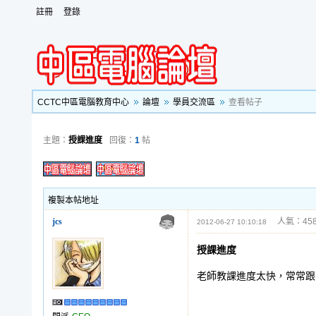
註冊
登錄
CCTC中區電腦教育中心
論壇
學員交流區
查看帖子
主題：
授課進度
回復：
1
帖
複製本帖地址
jcs
人氣：458
2012-06-27 10:10:18
授課進度
老師教課進度太快，常常跟