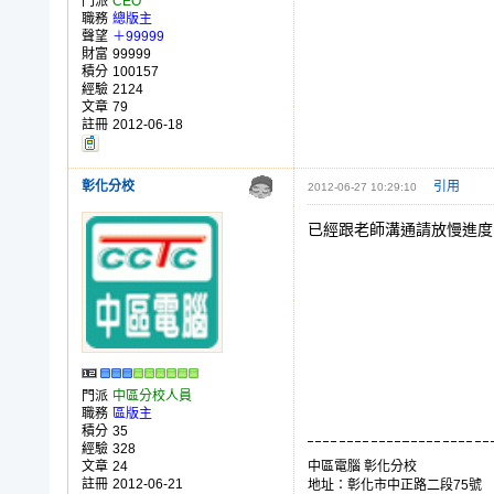
門派
CEO
職務
總版主
聲望
＋99999
財富
99999
積分
100157
經驗
2124
文章
79
註冊
2012-06-18
彰化分校
引用
2012-06-27 10:29:10
已經跟老師溝通請放慢進度
門派
中區分校人員
職務
區版主
積分
35
經驗
328
文章
24
中區電腦 彰化分校
註冊
2012-06-21
地址：彰化市中正路二段75號