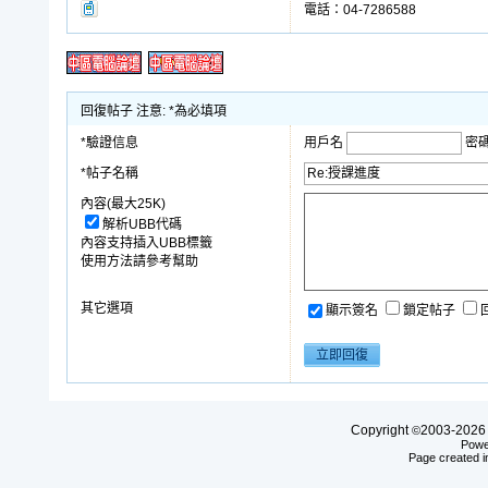
電話：04-7286588
回復帖子 注意: *為必填項
*驗證信息
用戶名
密
*帖子名稱
內容(最大25K)
解析UBB代碼
內容支持插入UBB標籤
使用方法請參考幫助
其它選項
顯示簽名
鎖定帖子
Copyright
2003-20
©
Powe
Page created i