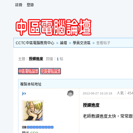
註冊
登錄
CCTC中區電腦教育中心
論壇
學員交流區
查看帖子
主題：
授課進度
回復：
1
帖
複製本帖地址
jcs
人氣：454
2012-06-27 10:10:18
授課進度
老師教課進度太快，常常跟