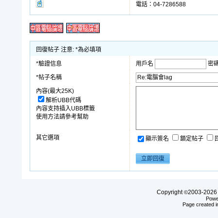
電話：04-7286588
回復帖子 注意: *為必填項
*驗證信息
用戶名
密
*帖子名稱
內容(最大25K)
解析UBB代碼
內容支持插入UBB標籤
使用方法請參考幫助
其它選項
顯示簽名
鎖定帖子
Copyright
2003-20
©
Powe
Page created i