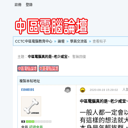
註冊
登錄
CCTC中區電腦教育中心
論壇
學員交流區
查看帖子
主題：
中區電腦真的是~老少咸宜~
暫無回復
複製本帖地址
f1040101
人氣
2020-09-19 15:29:02
中區電腦真的是~老少咸宜
一般人都一定會
有這樣的想法就大
會員
認證會員