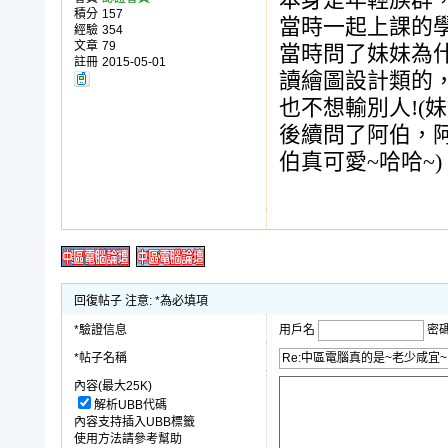
本身是年輕族群
積分
157
當時一起上課的學
經驗
354
文章
79
當時問了妹妹為
註冊
2015-05-01
讀繪圖設計類的
也不想輸別人!(妹
後續問了阿伯，阿
伯真可愛~哈哈~)
回復帖子 注意: *為必填項
*驗證信息
用戶名
密
*帖子名稱
內容(最大25K)
解析UBB代碼
內容支持插入UBB標籤
使用方法請參考幫助