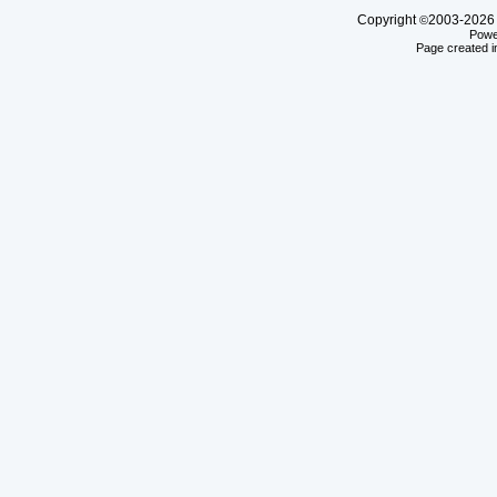
Copyright
2003-20
©
Powe
Page created i