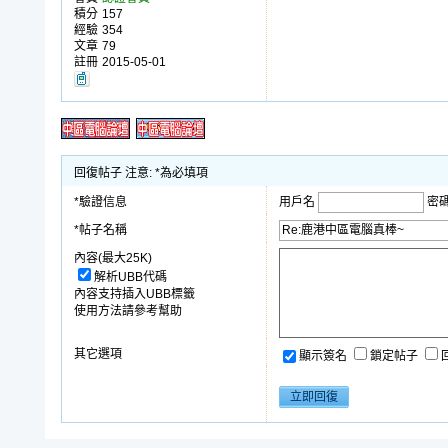
積分
157
經驗
354
文章
79
註冊
2015-05-01
回復帖子 注意: *為必填項
*驗證信息
用戶名
密
*帖子名稱
內容(最大25K)
解析UBB代碼
內容支持插入UBB標籤
使用方法請參考幫助
其它選項
顯示簽名
鎖定帖子