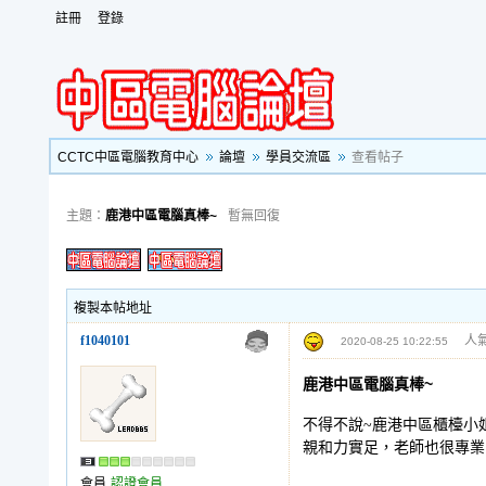
註冊
登錄
CCTC中區電腦教育中心
論壇
學員交流區
查看帖子
主題：
鹿港中區電腦真棒~
暫無回復
複製本帖地址
f1040101
人氣
2020-08-25 10:22:55
鹿港中區電腦真棒~
不得不說~鹿港中區櫃檯小
親和力實足，老師也很專業
會員
認證會員