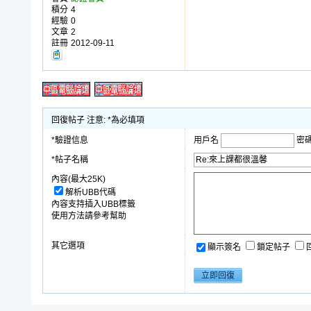
積分
4
經驗
0
文章
2
註冊
2012-09-11
回復帖子 注意: *為必填項
*驗證信息
用戶名
密
*帖子名稱
內容(最大25K)
解析UBB代碼
內容支持插入UBB標籤
使用方法請參考幫助
其它選項
顯示簽名
鎖定帖子