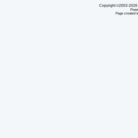
Copyright
2003-20
©
Powe
Page created i