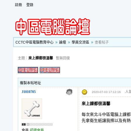
註冊
登錄
CCTC中區電腦教育中心
論壇
學員交流區
查看帖子
主題：
來上課都很溫馨
暫無回復
複製本帖地址
J1010705
人氣
2020-07-03 17:12:16
來上課都很溫馨
每次來北斗中區電腦上課都
先拿衛生紙讓我擦以及有熱
會員
認證會員