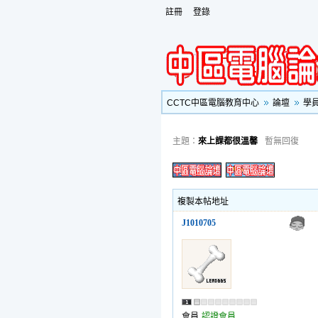
註冊
登錄
CCTC中區電腦教育中心
論壇
學
主題：
來上課都很溫馨
暫無回復
複製本帖地址
J1010705
會員
認證會員