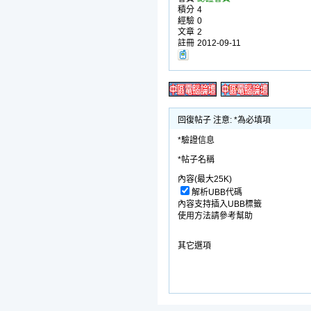
積分
4
經驗
0
文章
2
註冊
2012-09-11
回復帖子 注意: *為必填項
*驗證信息
*帖子名稱
內容(最大25K)
解析UBB代碼
內容支持插入UBB標籤
使用方法請參考幫助
其它選項