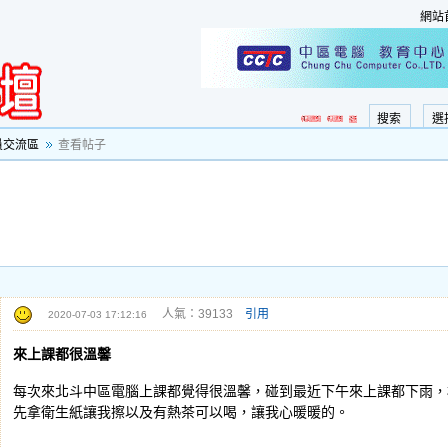
網站
搜索
選
員交流區
查看帖子
人氣：39133
引用
2020-07-03 17:12:16
來上課都很溫馨
每次來北斗中區電腦上課都覺得很溫馨，碰到最近下午來上課都下雨，
先拿衛生紙讓我擦以及有熱茶可以喝，讓我心暖暖的。