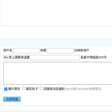
用戶名
密碼
註冊新用戶
長度不得超過255字
顯示簽名
鎖定帖子
回復短消息通知
Alt+S或Ctrl+Enter快速提交