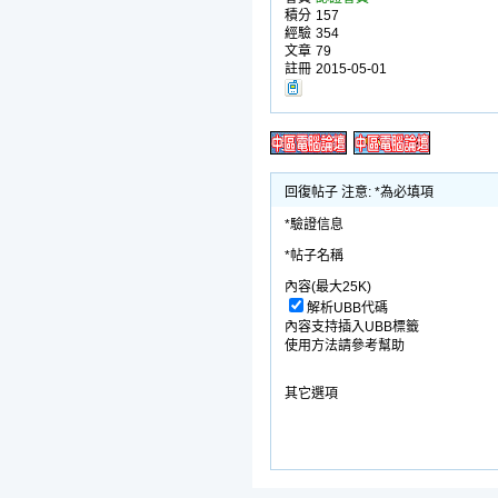
積分
157
經驗
354
文章
79
註冊
2015-05-01
回復帖子 注意: *為必填項
*驗證信息
*帖子名稱
內容(最大25K)
解析UBB代碼
內容支持插入UBB標籤
使用方法請參考幫助
其它選項