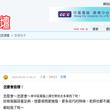
網站
搜索
選
員交流區
查看帖子
人氣：39915
引用
2020-05-28 17:44:17
怎麼會這樣！
怎麼會～怎麼會～
來中區電腦上課也學到太多東西了吧！
好險我腦容量足夠，想要尋問更進階、更多技巧的時候，老師也都不藏
都給我了啦～