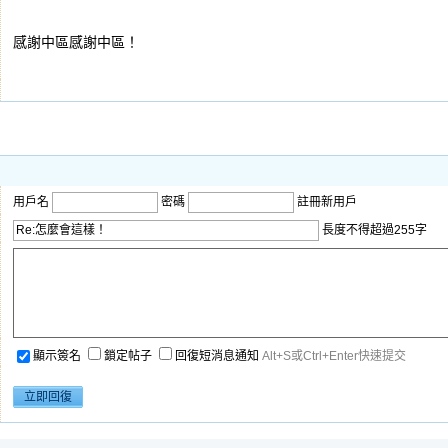
感謝中區感謝中區！
用戶名
密碼
註冊新用戶
長度不得超過255字
顯示簽名
鎖定帖子
回復短消息通知
Alt+S或Ctrl+Enter快速提交